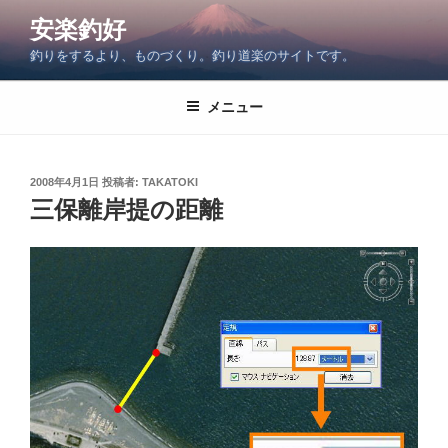
コ
安楽釣好
ン
釣りをするより、ものづくり。釣り道楽のサイトです。
テ
ン
ツ
メニュー
へ
ス
キ
投
2008年4月1日
投稿者:
TAKATOKI
稿
ッ
三保離岸提の距離
日:
プ