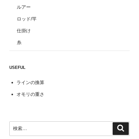
ルアー
ロッド/竿
仕掛け
糸
USEFUL
ラインの換算
オモリの重さ
検
検
索
索: