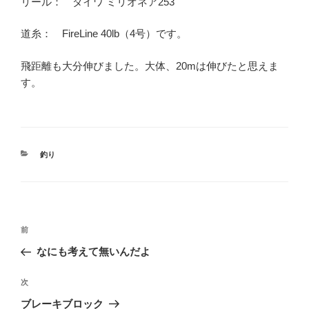
リール： ダイワ ミリオネア253
道糸： FireLine 40lb（4号）です。
飛距離も大分伸びました。大体、20mは伸びたと思えま
す。
カ
釣り
テ
ゴ
リ
ー
投
前
前
稿
の
なにも考えて無いんだよ
ナ
投
ビ
稿
次
次
ゲ
の
ブレーキブロック