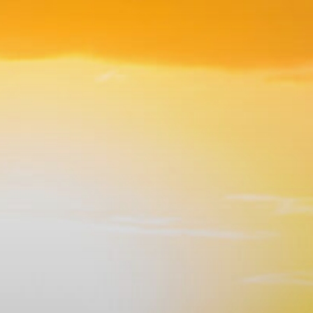
コ
ン
テ
ン
ツ
へ
ス
キ
ッ
プ