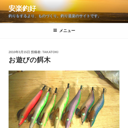
コ
安楽釣好
ン
釣りをするより、ものづくり。釣り道楽のサイトです。
テ
ン
ツ
メニュー
へ
ス
キ
投
2010年3月15日
投稿者:
TAKATOKI
稿
ッ
お遊びの餌木
日:
プ