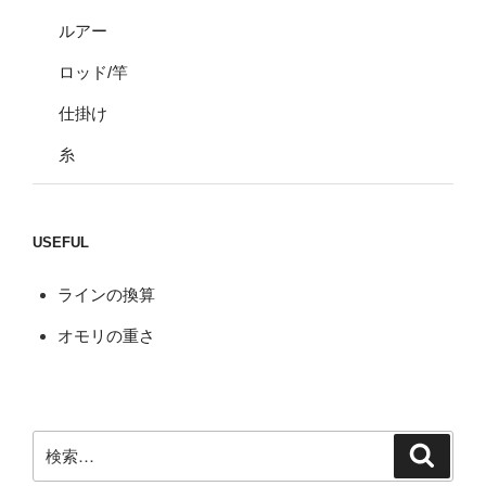
ルアー
ロッド/竿
仕掛け
糸
USEFUL
ラインの換算
オモリの重さ
検
検
索
索: