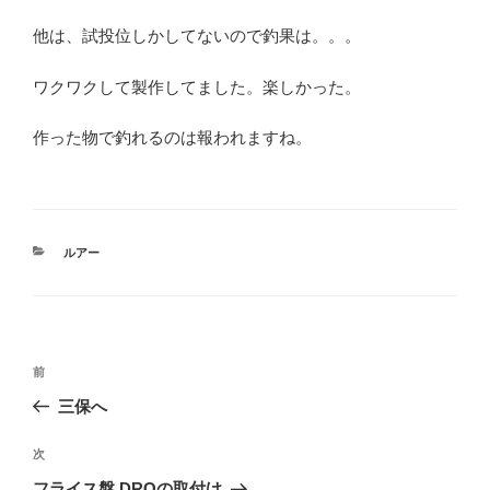
他は、試投位しかしてないので釣果は。。。
ワクワクして製作してました。楽しかった。
作った物で釣れるのは報われますね。
カ
ルアー
テ
ゴ
リ
ー
投
前
前
稿
の
三保へ
ナ
投
ビ
稿
次
次
ゲ
の
フライス盤 DROの取付け