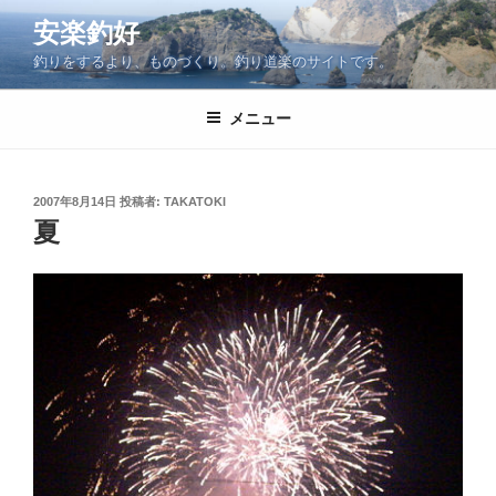
コ
安楽釣好
ン
釣りをするより、ものづくり。釣り道楽のサイトです。
テ
ン
ツ
メニュー
へ
ス
キ
投
2007年8月14日
投稿者:
TAKATOKI
稿
ッ
夏
日:
プ