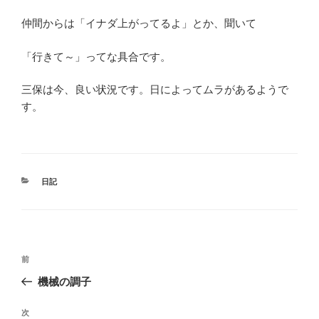
仲間からは「イナダ上がってるよ」とか、聞いて
「行きて～」ってな具合です。
三保は今、良い状況です。日によってムラがあるようで
す。
カ
日記
テ
ゴ
リ
ー
投
前
前
稿
の
機械の調子
ナ
投
ビ
稿
次
次