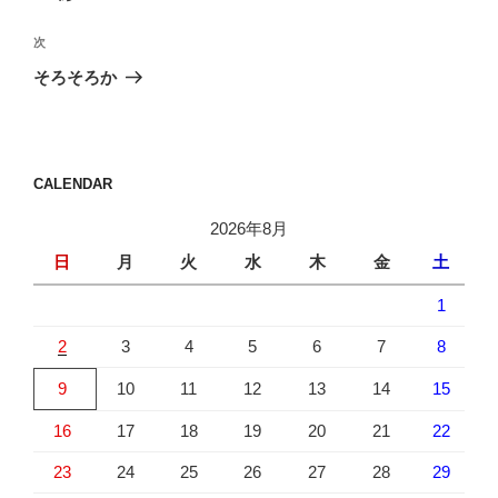
ナ
投
ビ
稿
次
次
ゲ
の
そろそろか
投
ー
稿
シ
ョ
CALENDAR
ン
2026年8月
日
月
火
水
木
金
土
1
2
3
4
5
6
7
8
9
10
11
12
13
14
15
16
17
18
19
20
21
22
23
24
25
26
27
28
29