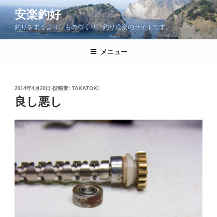
コ
安楽釣好
ン
釣りをするより、ものづくり。釣り道楽のサイトです。
テ
ン
ツ
メニュー
へ
ス
キ
投
2014年4月20日
投稿者:
TAKATOKI
稿
ッ
良し悪し
日:
プ