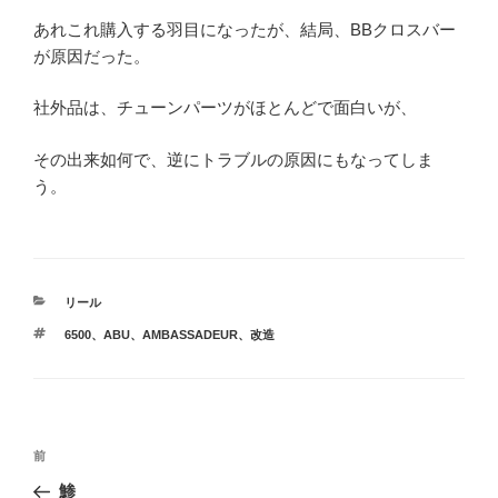
あれこれ購入する羽目になったが、結局、BBクロスバー
が原因だった。
社外品は、チューンパーツがほとんどで面白いが、
その出来如何で、逆にトラブルの原因にもなってしま
う。
カ
リール
テ
タ
6500
、
ABU
、
AMBASSADEUR
、
改造
ゴ
グ
リ
ー
投
前
前
稿
の
鯵